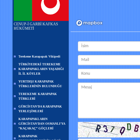
CENUP-İ GARBİ KAFKAS
HÜKÜMETİ
Terekeme Karapapak Vikipedi
TÜRKİYEDEKİ TEREKEME
KARAPAPAKLARIN YAŞADIĞI
İL İL KÖYLER
YURTDIŞI KARAPAPAK
TÜRKLERİNİN BULUNDUĞU
TEREKEME KARAPAPAK
TÜRKLERİ
GÜRCİSTAN'DA KARAPAPAK
YERLEŞİMLERİ
KARAPAPAKLARIN
GÜRCİSTAN'DAN OSMANLI'YA
“KAÇAKAÇ” GÖÇLERİ
KARAPAPAK