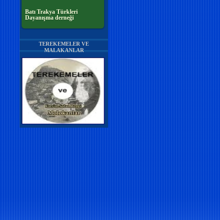
Batı Trakya Türkleri
Dayanışma derneği
TEREKEMELER VE
MALAKANLAR