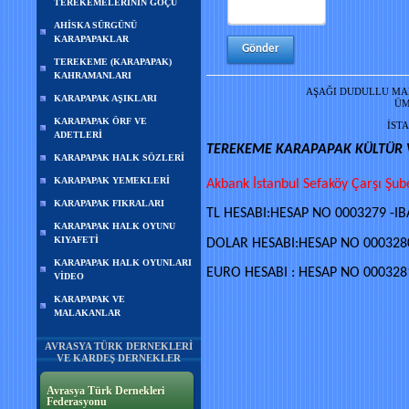
TEREKEMELERİNİN GÖÇÜ
AHİSKA SÜRGÜNÜ
KARAPAPAKLAR
TEREKEME (KARAPAPAK)
KAHRAMANLARI
AŞAĞI DUDULLU MAH
KARAPAPAK AŞIKLARI
ÜM
KARAPAPAK ÖRF VE
İSTA
ADETLERİ
TEREKEME KARAPAPAK KÜLTÜR 
KARAPAPAK HALK SÖZLERİ
KARAPAPAK YEMEKLERİ
Akbank İstanbul Sefaköy Çarşı Şub
KARAPAPAK FIKRALARI
TL HESABI:HESAP NO 0003279 -IB
KARAPAPAK HALK OYUNU
KIYAFETİ
DOLAR HESABI:HESAP NO 0003280
KARAPAPAK HALK OYUNLARI
EURO HESABI : HESAP NO 0003281
VİDEO
KARAPAPAK VE
MALAKANLAR
AVRASYA TÜRK DERNEKLERİ
VE KARDEŞ DERNEKLER
Avrasya Türk Dernekleri
Federasyonu