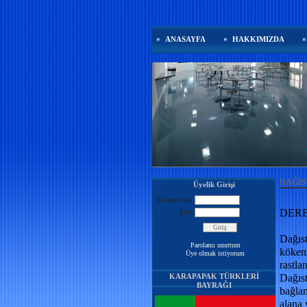
ANASAYFA
HAKKIMIZDA
DAĞIS
Üyelik Girişi
Kullanıcı adı
DER
Şifre
Dağıs
Parolamı unuttum
kökeni
Üye olmak istiyorum
rastla
KARAPAPAK TÜRKLERİ
Dağıst
BAYRAĞI
bağlan
alana 