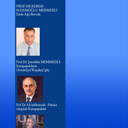
PROF.DR KEREM
HATEMOĞLU MEHMEDLİ
Emin Ağa Borcalı
Prof.Dr Şureddin MEMMEDLİ-
Karapapakların
Osmanlıya''Kaçakaç''göç
Pof.Dr Ali kafkasyalı- Ahiska
sürgünü Karapapaklar