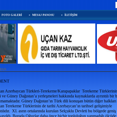
FOTO GALERİ
MESAJ PANOSU
İLETİŞİM
TAN
BENT
tan Azerbaycan Türkleri-Terekeme/Karapapaklar Terekeme Türklerini
 ve Güney Dağıstan’a yerleşmeleri hakkında kaynaklarda ayrıntılı bir b
nmamaktadır. Güney Dağıstan’ın Türk dili konuşan bütün diğer halkları 
an Terekeme Türklerinin de tarihi Azerbaycan’ın tarihsel gelişimiyle
tılıdır. XI. asrın ortalarında kurulan Selçuklu Devleti bu bölgede geniş 
yayıldı. Burada Oğuzlar daha önce hiçbir topluluğun yapmadığı ölçüde