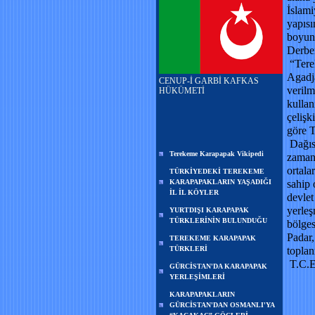
İslami
yapısı
boyund
Derben
“Terek
Agadj
CENUP-İ GARBİ KAFKAS
veril
HÜKÜMETİ
kullan
çelişk
göre T
Dağıst
Terekeme Karapapak Vikipedi
zamanı
ortala
TÜRKİYEDEKİ TEREKEME
KARAPAPAKLARIN YAŞADIĞI
sahip 
İL İL KÖYLER
devle
yerleş
YURTDIŞI KARAPAPAK
TÜRKLERİNİN BULUNDUĞU
bölges
Padar,
TEREKEME KARAPAPAK
TÜRKLERİ
topla
T.C.
GÜRCİSTAN'DA KARAPAPAK
YERLEŞİMLERİ
KARAPAPAKLARIN
GÜRCİSTAN'DAN OSMANLI'YA