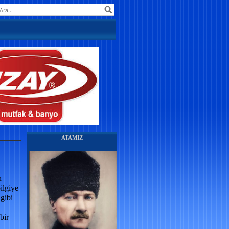
ATAMIZ
n
ilgiye
gibi
bir