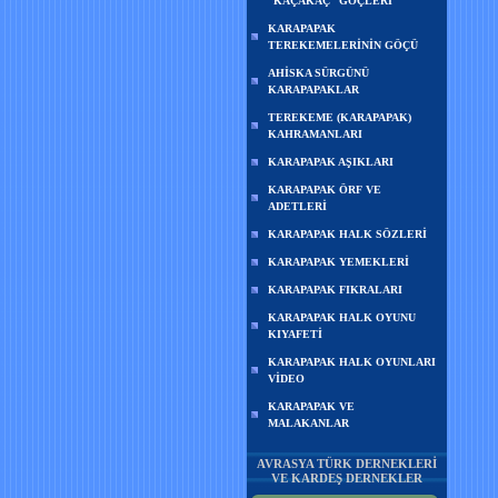
“KAÇAKAÇ” GÖÇLERİ
KARAPAPAK
TEREKEMELERİNİN GÖÇÜ
AHİSKA SÜRGÜNÜ
KARAPAPAKLAR
TEREKEME (KARAPAPAK)
KAHRAMANLARI
KARAPAPAK AŞIKLARI
KARAPAPAK ÖRF VE
ADETLERİ
KARAPAPAK HALK SÖZLERİ
KARAPAPAK YEMEKLERİ
KARAPAPAK FIKRALARI
KARAPAPAK HALK OYUNU
KIYAFETİ
KARAPAPAK HALK OYUNLARI
VİDEO
KARAPAPAK VE
MALAKANLAR
AVRASYA TÜRK DERNEKLERİ
VE KARDEŞ DERNEKLER