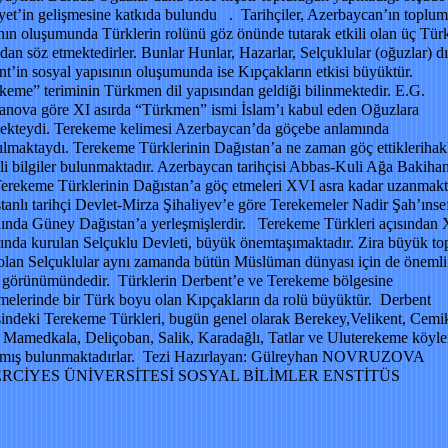
yet’in gelişmesine katkıda bulundu . Tarihçiler, Azerbaycan’ın toplum
nın oluşumunda Türklerin rolünü göz önünde tutarak etkili olan üç Tür
an söz etmektedirler. Bunlar Hunlar, Hazarlar, Selçuklular (oğuzlar) dı
t’in sosyal yapısının oluşumunda ise Kıpçakların etkisi büyüktür.
eme” teriminin Türkmen dil yapısından geldiği bilinmektedir. E.G.
anova göre XI asırda “Türkmen” ismi İslam’ı kabul eden Oğuzlara
mekteydi. Terekeme kelimesi Azerbaycan’da göçebe anlamında
ılmaktaydı. Terekeme Türklerinin Dağıstan’a ne zaman göç ettikleriha
ili bilgiler bulunmaktadır. Azerbaycan tarihçisi Abbas-Kuli Ağa Bakiha
erekeme Türklerinin Dağıstan’a göç etmeleri XVI asra kadar uzanmakt
anlı tarihçi Devlet-Mirza Şihaliyev’e göre Terekemeler Nadir Şah’ınsef
nda Güney Dağıstan’a yerleşmişlerdir. Terekeme Türkleri açısından X
rında kurulan Selçuklu Devleti, büyük önemtaşımaktadır. Zira büyük to
olan Selçuklular aynı zamanda bütün Müslüman dünyası için de önemli
t görünümündedir. Türklerin Derbent’e ve Terekeme bölgesine
melerinde bir Türk boyu olan Kıpçakların da rolü büyüktür. Derbent
indeki Terekeme Türkleri, bugün genel olarak Berekey,Velikent, Cemi
 Mamedkala, Deliçoban, Salik, Karadağlı, Tatlar ve Uluterekeme köyle
nmış bulunmaktadırlar. Tezi Hazırlayan: Gülreyhan NOVRUZOVA
ERCİYES ÜNİVERSİTESİ SOSYAL BİLİMLER ENSTİTÜS