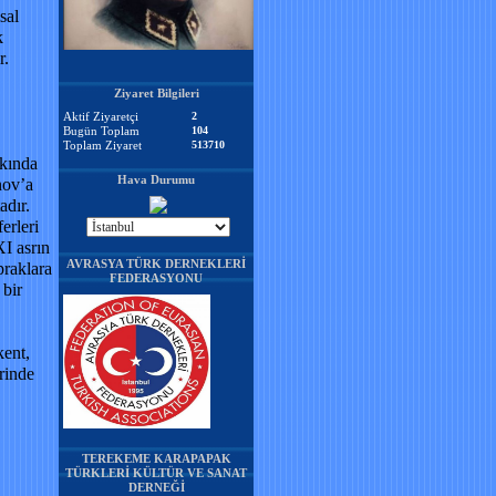
sal
k
r.
Ziyaret Bilgileri
Aktif Ziyaretçi
2
Bugün Toplam
104
Toplam Ziyaret
513710
kkında
Hava Durumu
nov’a
adır.
erleri
I asrın
AVRASYA TÜRK DERNEKLERİ
praklara
FEDERASYONU
 bir
kent,
rinde
TEREKEME KARAPAPAK
TÜRKLERİ KÜLTÜR VE SANAT
DERNEĞİ