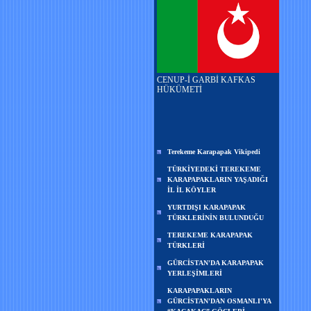
CENUP-İ GARBİ KAFKAS
HÜKÜMETİ
Terekeme Karapapak Vikipedi
TÜRKİYEDEKİ TEREKEME
KARAPAPAKLARIN YAŞADIĞI
İL İL KÖYLER
YURTDIŞI KARAPAPAK
TÜRKLERİNİN BULUNDUĞU
TEREKEME KARAPAPAK
TÜRKLERİ
GÜRCİSTAN'DA KARAPAPAK
YERLEŞİMLERİ
KARAPAPAKLARIN
GÜRCİSTAN'DAN OSMANLI'YA