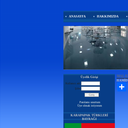
ANASAYFA
HAKKIMIZDA
MALA
Üyelik Girişi
HAMİD
Kullanıcı adı
P
Şifre
Parolamı unuttum
Üye olmak istiyorum
KARAPAPAK TÜRKLERİ
BAYRAĞI