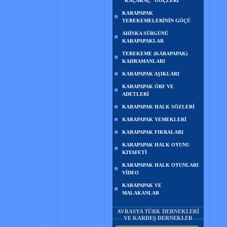
“KAÇAKAÇ” GÖÇLERİ
KARAPAPAK
TEREKEMELERİNİN GÖÇÜ
AHİSKA SÜRGÜNÜ
KARAPAPAKLAR
TEREKEME (KARAPAPAK)
KAHRAMANLARI
KARAPAPAK AŞIKLARI
KARAPAPAK ÖRF VE
ADETLERİ
KARAPAPAK HALK SÖZLERİ
KARAPAPAK YEMEKLERİ
KARAPAPAK FIKRALARI
KARAPAPAK HALK OYUNU
KIYAFETİ
KARAPAPAK HALK OYUNLARI
VİDEO
KARAPAPAK VE
MALAKANLAR
AVRASYA TÜRK DERNEKLERİ
VE KARDEŞ DERNEKLER