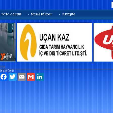
FOTO GALERİ
MESAJ PANOSU
İLETİŞİM
TYA
İYE KÖYÜ
aylaş
Facebook
Twitter
Email
Gmail
LinkedIn