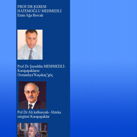
PROF.DR KEREM
HATEMOĞLU MEHMEDLİ
Emin Ağa Borcalı
Prof.Dr Şureddin MEMMEDLİ-
Karapapakların
Osmanlıya''Kaçakaç''göç
Pof.Dr Ali kafkasyalı- Ahiska
sürgünü Karapapaklar