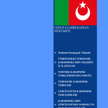
CENUP-İ GARBİ KAFKAS
HÜKÜMETİ
Terekeme Karapapak Vikipedi
TÜRKİYEDEKİ TEREKEME
KARAPAPAKLARIN YAŞADIĞI
İL İL KÖYLER
YURTDIŞI KARAPAPAK
TÜRKLERİNİN BULUNDUĞU
TEREKEME KARAPAPAK
TÜRKLERİ
GÜRCİSTAN'DA KARAPAPAK
YERLEŞİMLERİ
KARAPAPAKLARIN
GÜRCİSTAN'DAN OSMANLI'YA