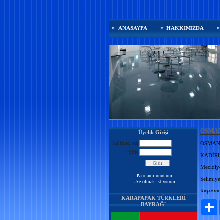
ANASAYFA
HAKKIMIZDA
OSMA
Üyelik Girişi
Kullanıcı adı
OSMANİ
Şifre
KADİRL
Mecidiy
Parolamı unuttum
Selimiye
Üye olmak istiyorum
Reşadye
KARAPAPAK TÜRKLERİ
P
BAYRAĞI