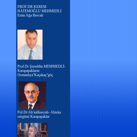
PROF.DR KEREM
HATEMOĞLU MEHMEDLİ
Emin Ağa Borcalı
Prof.Dr Şureddin MEMMEDLİ-
Karapapakların
Osmanlıya''Kaçakaç''göç
Pof.Dr Ali kafkasyalı- Ahiska
sürgünü Karapapaklar