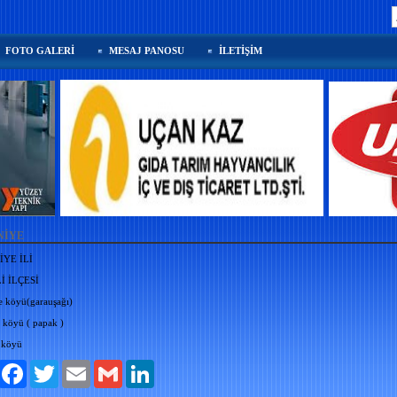
FOTO GALERİ
MESAJ PANOSU
İLETİŞİM
NİYE
YE İLİ
İ İLÇESİ
e köyü(garauşağı)
 köyü ( papak )
 köyü
aylaş
Facebook
Twitter
Email
Gmail
LinkedIn