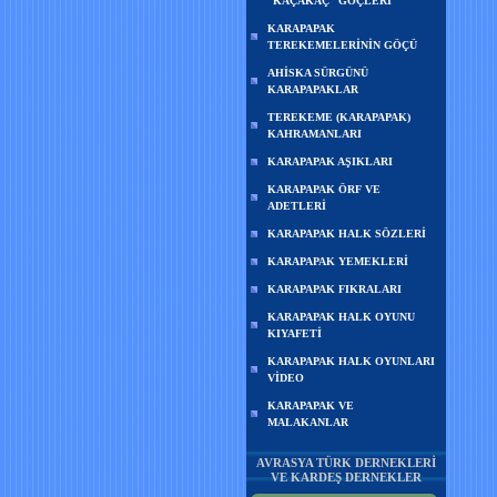
“KAÇAKAÇ” GÖÇLERİ
KARAPAPAK
TEREKEMELERİNİN GÖÇÜ
AHİSKA SÜRGÜNÜ
KARAPAPAKLAR
TEREKEME (KARAPAPAK)
KAHRAMANLARI
KARAPAPAK AŞIKLARI
KARAPAPAK ÖRF VE
ADETLERİ
KARAPAPAK HALK SÖZLERİ
KARAPAPAK YEMEKLERİ
KARAPAPAK FIKRALARI
KARAPAPAK HALK OYUNU
KIYAFETİ
KARAPAPAK HALK OYUNLARI
VİDEO
KARAPAPAK VE
MALAKANLAR
AVRASYA TÜRK DERNEKLERİ
VE KARDEŞ DERNEKLER