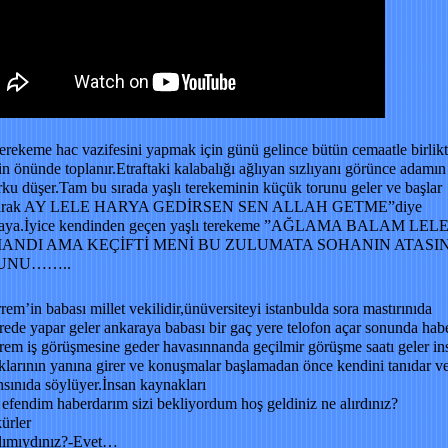
terekeme hac vazifesini yapmak için günü gelince bütün cemaatle birlik
n önünde toplanır.Etraftaki kalabalığı ağlıyan sızlıyanı görünce adamın
rku düşer.Tam bu sırada yaşlı terekeminin küçük torunu geler ve başlar
yarak AY LELE HARYA GEDİRSEN SEN ALLAH GETME”diye
aya.İyice kendinden geçen yaşlı terekeme ”AĞLAMA BALAM LE
ANDI AMA KEÇİFTİ MENİ BU ZULUMATA SOHANIN ATASI
UNU……..
em’in babası millet vekilidir,ünüversiteyi istanbulda sora mastırınıda
erede yapar geler ankaraya babası bir gaç yere telofon açar sonunda hab
em iş görüşmesine geder havasınnanda geçilmir görüşme saatı geler in
larının yanına girer ve konuşmalar başlamadan önce kendini tanıdar v
nsınıda söylüyer.İnsan kaynakları
 efendim haberdarım sizi bekliyordum hoş geldiniz ne alırdınız?
ürler
lımıydınız?-Evet…