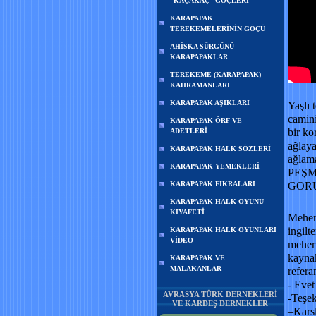
“KAÇAKAÇ” GÖÇLERİ
KARAPAPAK
TEREKEMELERİNİN GÖÇÜ
AHİSKA SÜRGÜNÜ
KARAPAPAKLAR
TEREKEME (KARAPAPAK)
KAHRAMANLARI
KARAPAPAK AŞIKLARI
Yaşlı 
camini
KARAPAPAK ÖRF VE
bir ko
ADETLERİ
ağla
KARAPAPAK HALK SÖZLERİ
ağlam
KARAPAPAK YEMEKLERİ
PEŞM
KARAPAPAK FIKRALARI
GOR
KARAPAPAK HALK OYUNU
KIYAFETİ
Meherr
ingilt
KARAPAPAK HALK OYUNLARI
VİDEO
meherr
kaynak
KARAPAPAK VE
MALAKANLAR
refera
- Evet
AVRASYA TÜRK DERNEKLERİ
-Teşek
VE KARDEŞ DERNEKLER
–Kars