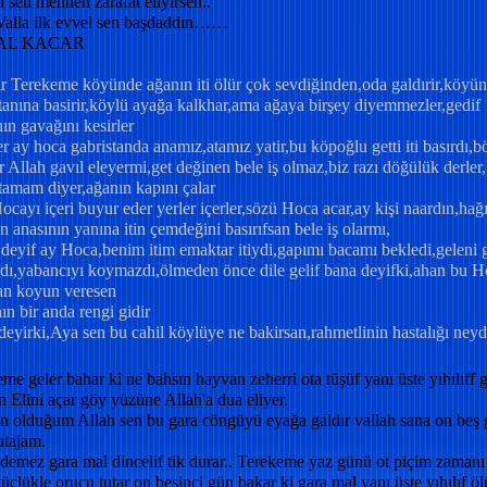
 sen mennen zarafat eliyirsen..
Valla ilk evvel sen başdaddın……
AL KACAR
ir Terekeme köyünde ağanın iti ölür çok sevdiğinden,oda galdırir,köyün
tanına basirir,köylü ayağa kalkhar,ama ağaya birşey diyemmezler,gedif
ın gavağını kesirler
er ay hoca gabristanda anamız,atamız yatir,bu köpoğlu getti iti basırdı,bö
r Allah gavıl eleyermi,get değinen bele iş olmaz,biz razı döğülük derler,
amam diyer,ağanın kapını çalar
cayı içeri buyur eder yerler içerler,sözü Hoca acar,ay kişi naardın,hağ
ın anasının yanına itin çemdeğini basırıfsan bele iş olarmı,
deyif ay Hoca,benim itim emaktar itiydi,gapımı bacamı bekledi,geleni 
rdı,yabancıyı koymazdı,ölmeden önce dile gelif bana deyifki,ahan bu 
can koyun veresen
n bir anda rengi gidir
eyirki,Aya sen bu cahil köylüye ne bakirsan,rahmetlinin hastalığı neydi
me geler bahar ki ne bahsın hayvan zeherri ota tüşüf yanı üste yıhılıff 
Elini açar göy yüzüne Allah'a dua eliyer.
n olduğum Allah sen bu gara cöngüyü eyağa galdır vallah sana on beş
utajam.
demez gara mal dincelif tik durar.. Terekeme yaz günü ot piçim zamanı
güçlükle orucu tutar on beşinci gün bakar ki gara mal yanı üste yıhılıf öl