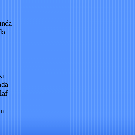
tında
da
ı
ki
ada
laf
en