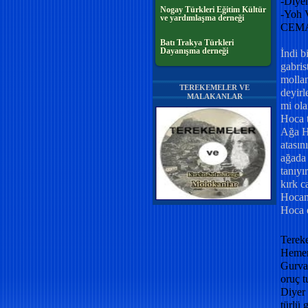
-Diyen
Nogay Türkleri Eğitim Kültür
-Yoh 
ve yardımlaşma derneği
CEM
Batı Trakya Türkleri
Dayanışma derneği
İndi b
gabris
mollan
TEREKEMELER VE
deyirl
MALAKANLAR
mi ola
Hoca t
Ağa Ho
atasın
ağada 
tanıyı
kırk 
Hocanı
Hoca d
Tereke
Hemen 
Gurva
oruç t
Diyer 
türlü 