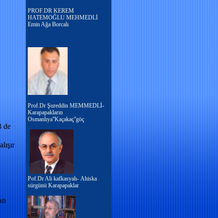
PROF.DR KEREM
HATEMOĞLU MEHMEDLİ
Emin Ağa Borcalı
Prof.Dr Şureddin MEMMEDLİ-
Karapapakların
Osmanlıya''Kaçakaç''göç
3 de
lışır
Pof.Dr Ali kafkasyalı- Ahiska
sürgünü Karapapaklar
an