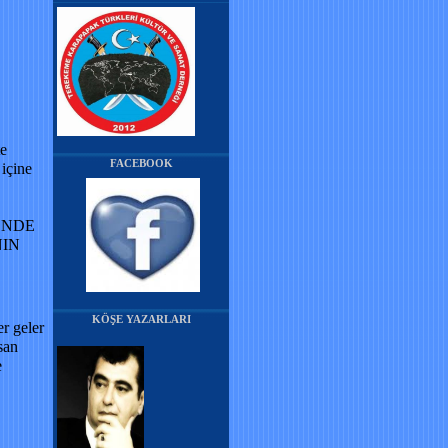
te
FACEBOOK
 içine
LENDE
NIN
KÖŞE YAZARLARI
er geler
san
e