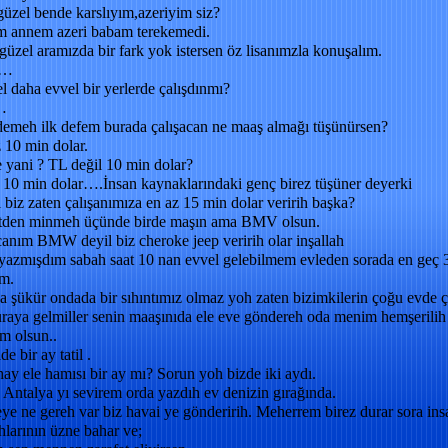
üzel bende karslıyım,azeriyim siz?
m annem azeri babam terekemedi.
üzel aramızda bir fark yok istersen öz lisanımzla konuşalım.
r…
l daha evvel bir yerlerde çalışdınmı?
…
demeh ilk defem burada çalışacan ne maaş almağı tüşünürsen?
 10 min dolar.
 yani ? TL değil 10 min dolar?
10 min dolar….İnsan kaynaklarındaki genç birez tüşüner deyerki
 biz zaten çalışanımıza en az 15 min dolar veririh başka?
etden minmeh üçünde birde maşın ama BMV olsun.
anım BMW deyil biz cheroke jeep veririh olar inşallah
yazmışdım sabah saat 10 nan evvel gelebilmem evleden sorada en geç 
am.
a şükür ondada bir sıhıntımız olmaz yoh zaten bizimkilerin çoğu evde ça
raya gelmiller senin maaşınıda ele eve göndereh oda menim hemşerilih
m olsun..
de bir ay tatil .
ay ele hamısı bir ay mı? Sorun yoh bizde iki aydı.
 Antalya yı sevirem orda yazdıh ev denizin gırağında.
ye ne gereh var biz havai ye gönderirih. Meherrem birez durar sora ins
larının üzne bahar ve;