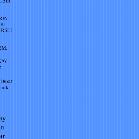
 BİR
RIN
Kİ
ARSLI
EM.
çay
m
hazır
manda
ay
ın
ar