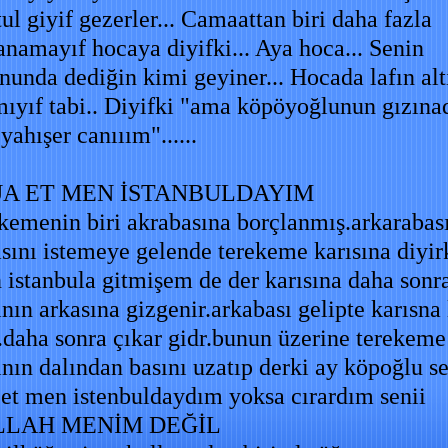
ul giyif gezerler... Camaattan biri daha fazla
namayıf hocaya diyifki... Aya hoca... Senin
nunda dediğin kimi geyiner... Hocada lafın al
mıyıf tabi.. Diyifki "ama köpöyoğlunun gızına
yahışer canııım"......
A ET MEN İSTANBULDAYIM
ekemenin biri akrabasına borçlanmış.arkarabas
sını istemeye gelende terekeme karısına diyir
 istanbula gitmişem de der karısına daha sonr
nın arkasına gizgenir.arkabası gelipte karısna 
.daha sonra çıkar gidr.bunun üzerine terekeme
nın dalından basını uzatıp derki ay köpoğlu s
 et men istenbuldaydım yoksa cırardım senii
LLAH MENİM DEĞİL