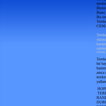
mırdar
Bizim 
Bunu a
Bu or
Terek
CEM
Tereke
yüznum
karışt
otobüs
CEMAL
Tereke
bir b
hanım 
amca 
tereke
yalland
HOP
TERE
BAND
DURO