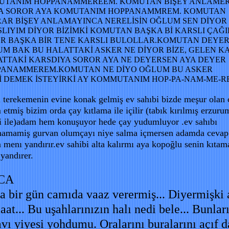
UTANIM HOPPANAMMEREEM. KOMUTAN BİŞEY ANLAMER
A SOROR AYA KOMUTANIM HOPPANAMMREM. KOMUTAN
AR BİŞEY ANLAMAYINCA NERELİSİN OĞLUM SEN DİYOR
LIYIM DİYOR BİZİMKİ KOMUTAN BAŞKA Bİ KARSLI ÇAĞI
R BAŞKA BİR TENE KARSLI BULOLLAR.KOMUTAN DEYER
M BAK BU HALATTAKİ ASKER NE DİYOR BİZE, GELEN K
TTAKİ KARSDIYA SOROR AYA NE DEYERSEN AYA DEYER
PANAMMEREM.KOMUTAN NE DİYO OĞLUM BU ASKER
İ DEMEK İSTEYİRKİ AY KOMMUTANIM HOP-PA-NAM-ME-R
si terekemenin evine konak gelmiş ev sahıbi bizde meşur olan 
 etmiş bizim orda çay kıtlama ile içilir (tabık kırılmış erzuru
i ile)adam hem konuşuyor hede çay yudumluyor .ev sahıbı
amamiş gurvan olumçayı niye salma içmersen adamda cevap 
 menı yandırır.ev sahibi alta kalırmı aya kopoğlu senin kıta
yandırer.
CA
a bir gün camıda vaaz verermiş... Diyermişki 
at... Bu uşahlarınızın halı nedi bele... Bunlar
vı yiyesi yohdumu. Oralarını buralarını açıf d