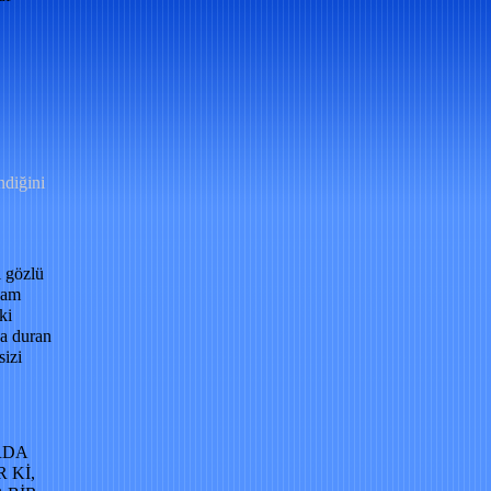
ndiğini
i gözlü
kam
ki
a duran
sizi
RDA
 Kİ,