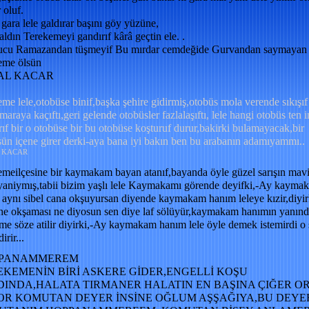
 oluf.
gara lele galdırar başını göy yüzüne,
ldın Terekemeyi gandırıf kârâ geçtin ele. .
ucu Ramazandan tüşmeyif Bu mırdar cemdeğide Gurvandan saymayan
eme ölsün
AL KACAR
me lele,otobüse binif,başka şehire gidirmiş,otobüs mola verende sıkışıf
araya kaçıftı,geri gelende otobüsler fazlalaşıftı, lele hangi otobüs ten i
ırıf bir o otobüse bir bu otobüse koşturuf durur,bakirki bulamayacak,bir
ün içene girer derki-aya bana iyi bakın ben bu arabanın adamıyammı..
 KACAR
meilçesine bir kaymakam bayan atanıf,bayanda öyle güzel sarışın mav
ayaniymış,tabii bizim yaşlı lele Kaymakamı görende deyifki,-Ay kayma
aynı sibel cana okşuyursan diyende kaymakam hanım leleye kızir,diyir
ne okşaması ne diyosun sen diye laf sölüyür,kaymakam hanımın yanınd
me söze atilir diyirki,-Ay kaymakam hanım lele öyle demek istemirdi o 
irir...
PANAMMEREM
KEMENİN BİRİ ASKERE GİDER,ENGELLİ KOŞU
INDA,HALATA TIRMANER HALATIN EN BAŞINA ÇIĞER O
R KOMUTAN DEYER İNSİNE OĞLUM AŞŞAĞIYA,BU DEYER