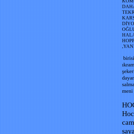
KOM
DAH
TEKR
KARS
DİYO
OĞLU
HALA
HOP
,YAN
biri
ıkram
şeker
dayan
salma
meni 
HO
Hoc
cama
saya