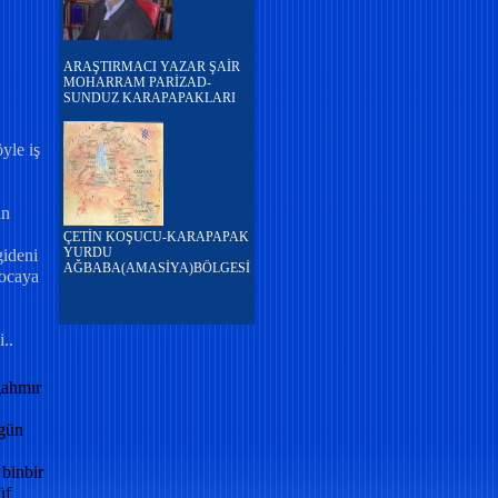
ARAŞTIRMACI YAZAR ŞAİR
MOHARRAM PARİZAD-
SUNDUZ KARAPAPAKLARI
yle iş
ın
ÇETİN KOŞUCU-KARAPAPAK
YURDU
gideni
AĞBABA(AMASİYA)BÖLGESİ
Hocaya
..
gahmır
 gün
 binbir
üf