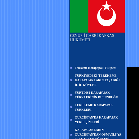
CENUP-İ GARBİ KAFKAS
HÜKÜMETİ
Terekeme Karapapak Vikipedi
TÜRKİYEDEKİ TEREKEME
KARAPAPAKLARIN YAŞADIĞI
İL İL KÖYLER
YURTDIŞI KARAPAPAK
TÜRKLERİNİN BULUNDUĞU
TEREKEME KARAPAPAK
TÜRKLERİ
GÜRCİSTAN'DA KARAPAPAK
YERLEŞİMLERİ
KARAPAPAKLARIN
GÜRCİSTAN'DAN OSMANLI'YA