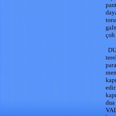
pant
daya
toru
gal
çoh 
DU
ter
para
men
kapı
edir
kapı
dua
VA