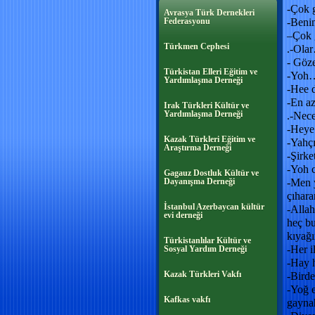
-Çok g
Avrasya Türk Dernekleri
Federasyonu
-Beni
–Çok g
Türkmen Cephesi
.-Ola
- Göze
Türkistan Elleri Eğitim ve
-Yoh
Yardımlaşma Derneği
-Hee 
-En az
Irak Türkleri Kültür ve
Yardımlaşma Derneği
.-Nece
-Heye 
Kazak Türkleri Eğitim ve
-Yahçı
Araştırma Derneği
-Şirk
-Yoh c
Gagauz Dostluk Kültür ve
Dayanışma Derneği
-Men 
çıhar
İstanbul Azerbaycan kültür
-Allah
evi derneği
heç bu
kıyağı
Türkistanlılar Kültür ve
-Her il
Sosyal Yardım Derneği
-Hay h
Kazak Türkleri Vakfı
-Birde
-Yoğ e
Kafkas vakfı
gaynah