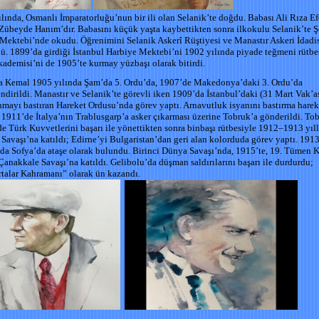
lında, Osmanlı İmparatorluğu’nun bir ili olan Selanik’te doğdu. Babası Ali Rıza Ef
Zübeyde Hanım’dır. Babasını küçük yaşta kaybettikten sonra ilkokulu Selanik’te 
Mektebi’nde okudu. Öğrenimini Selanik Askerî Rüştiyesi ve Manastır Askeri İdadi
ü. 1899’da girdiği İstanbul Harbiye Mektebi’ni 1902 yılında piyade teğmeni rütbe
ademisi’ni de 1905’te kurmay yüzbaşı olarak bitirdi.
a Kemal 1905 yılında Şam’da 5. Ordu’da, 1907’de Makedonya’daki 3. Ordu’da
ndirildi. Manastır ve Selanik’te görevli iken 1909’da İstanbul’daki (31 Mart Vak’a
mayı bastıran Hareket Ordusu’nda görev yaptı. Arnavutluk isyanını bastırma harek
. 1911’de İtalya’nın Trablusgarp’a asker çıkarması üzerine Tobruk’a gönderildi. To
e Türk Kuvvetlerini başarı ile yönettikten sonra binbaşı rütbesiyle 1912–1913 yıl
Savaşı’na katıldı; Edirne’yi Bulgaristan’dan geri alan kolorduda görev yaptı. 19
nda Sofya’da ataşe olarak bulundu. Birinci Dünya Savaşı’nda, 1915’te, 19. Tümen
Çanakkale Savaşı’na katıldı. Gelibolu’da düşman saldırılarını başarı ile durdurdu;
talar Kahramanı” olarak ün kazandı.