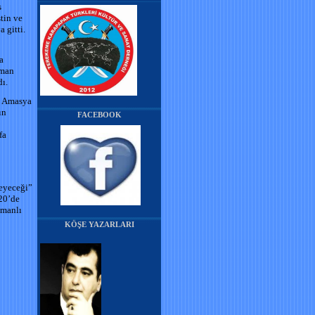
s
tin ve
 gitti.
a
şman
dı.
a Amasya
ın
FACEBOOK
fa
meyeceği”
920’de
smanlı
KÖŞE YAZARLARI