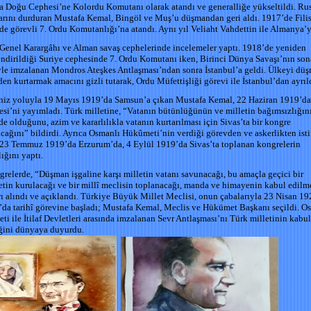
 Doğu Cephesi’ne Kolordu Komutanı olarak atandı ve generalliğe yükseltildi. Ru
larını durduran Mustafa Kemal, Bingöl ve Muş’u düşmandan geri aldı. 1917’de Filis
de görevli 7. Ordu Komutanlığı’na atandı. Aynı yıl Veliaht Vahdettin ile Almanya’ya
Genel Karargâhı ve Alman savaş cephelerinde incelemeler yaptı. 1918’de yeniden
ndirildiği Suriye cephesinde 7. Ordu Komutanı iken, Birinci Dünya Savaşı’nın son
le imzalanan Mondros Ateşkes Antlaşması’ndan sonra İstanbul’a geldi. Ülkeyi dü
den kurtarmak amacını gizli tutarak, Ordu Müfettişliği görevi ile İstanbul’dan ayrıl
niz yoluyla 19 Mayıs 1919’da Samsun’a çıkan Mustafa Kemal, 22 Haziran 1919’d
si’ni yayımladı. Türk milletine, “Vatanın bütünlüğünün ve milletin bağımsızlığın
de olduğunu, azim ve kararlılıkla vatanın kurtarılması için Sivas’ta bir kongre
cağını” bildirdi. Ayrıca Osmanlı Hükûmeti’nin verdiği görevden ve askerlikten isti
 23 Temmuz 1919’da Erzurum’da, 4 Eylül 1919’da Sivas’ta toplanan kongrelerin
ığını yaptı.
relerde, “Düşman işgaline karşı milletin vatanı savunacağı, bu amaçla geçici bir
in kurulacağı ve bir millî meclisin toplanacağı, manda ve himayenin kabul edil
rı alındı ve açıklandı. Türkiye Büyük Millet Meclisi, onun çabalarıyla 23 Nisan 1
da tarihî görevine başladı; Mustafa Kemal, Meclis ve Hükümet Başkanı seçildi. O
i ile İtilaf Devletleri arasında imzalanan Sevr Antlaşması’nı Türk milletinin kabul
ğini dünyaya duyurdu.