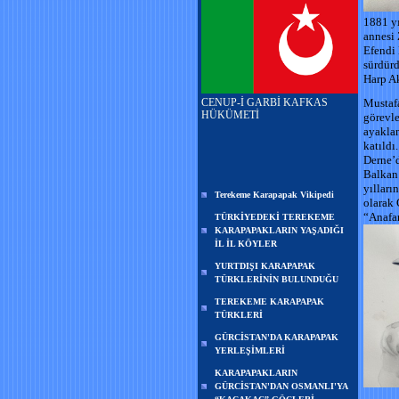
1881 yı
annesi 
Efendi 
sürdürd
Harp Ak
CENUP-İ GARBİ KAFKAS
Mustaf
HÜKÜMETİ
görevle
ayaklan
katıldı
Derne’d
Balkan 
yılları
Terekeme Karapapak Vikipedi
olarak 
“Anafar
TÜRKİYEDEKİ TEREKEME
KARAPAPAKLARIN YAŞADIĞI
İL İL KÖYLER
YURTDIŞI KARAPAPAK
TÜRKLERİNİN BULUNDUĞU
TEREKEME KARAPAPAK
TÜRKLERİ
GÜRCİSTAN'DA KARAPAPAK
YERLEŞİMLERİ
KARAPAPAKLARIN
GÜRCİSTAN'DAN OSMANLI'YA