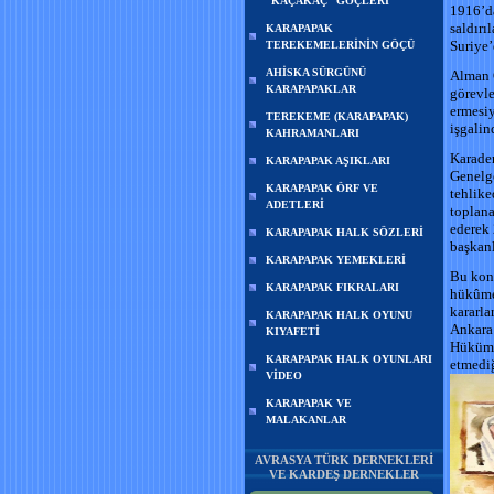
“KAÇAKAÇ” GÖÇLERİ
1916’da
saldırı
KARAPAPAK
Suriye’
TEREKEMELERİNİN GÖÇÜ
AHİSKA SÜRGÜNÜ
Alman 
KARAPAPAKLAR
görevle
ermesiy
TEREKEME (KARAPAPAK)
işgalin
KAHRAMANLARI
Karade
KARAPAPAK AŞIKLARI
Genelge
KARAPAPAK ÖRF VE
tehlike
ADETLERİ
toplana
ederek
KARAPAPAK HALK SÖZLERİ
başkanl
KARAPAPAK YEMEKLERİ
Bu kong
KARAPAPAK FIKRALARI
hükûmet
kararla
KARAPAPAK HALK OYUNU
Ankara’
KIYAFETİ
Hükümet
KARAPAPAK HALK OYUNLARI
etmedi
VİDEO
KARAPAPAK VE
MALAKANLAR
AVRASYA TÜRK DERNEKLERİ
VE KARDEŞ DERNEKLER