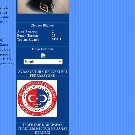
endi,
Şemsi
si’nde
siyle,
Ziyaret Bilgileri
Aktif Ziyaretçi
2
Bugün Toplam
26
sı)
Toplam Ziyaret
513317
âtına
bruk ve
Hava Durumu
larında
13–1915
 Komutanı
AVRASYA TÜRK DERNEKLERİ
FEDERASYONU
TEREKEME KARAPAPAK
TÜRKLERİ KÜLTÜR VE SANAT
DERNEĞİ