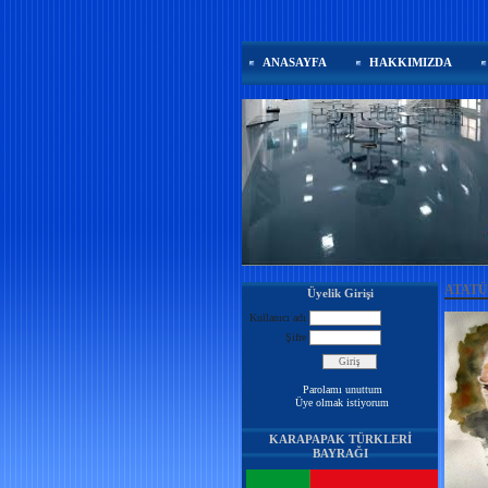
ANASAYFA
HAKKIMIZDA
ATATÜ
Üyelik Girişi
Kullanıcı adı
Şifre
Parolamı unuttum
Üye olmak istiyorum
KARAPAPAK TÜRKLERİ
BAYRAĞI