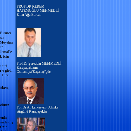
PROF.DR KEREM
HATEMOĞLU MEHMEDLİ
Emin Ağa Borcalı
 Birinci
usu
a Meydan
ır
 Kemal’e
k için
n
Prof.Dr Şureddin MEMMEDLİ-
etti.
Karapapakların
’e girdi.
Osmanlıya''Kaçakaç''göç
i Türk
irken,
adının
Pof.Dr Ali kafkasyalı- Ahiska
sürgünü Karapapaklar
kenin
nemde dış
ı’nın