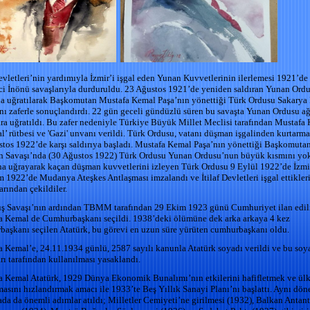
Devletleri’nin yardımıyla İzmir’i işgal eden Yunan Kuvvetlerinin ilerlemesi 1921’de
ci İnönü savaşlarıyla durduruldu. 23 Ağustos 1921’de yeniden saldıran Yunan Ord
a uğratılarak Başkomutan Mustafa Kemal Paşa’nın yönettiği Türk Ordusu Sakary
nı zaferle sonuçlandırdı. 22 gün geceli gündüzlü süren bu savaşta Yunan Ordusu ağ
ra uğratıldı. Bu zafer nedeniyle Türkiye Büyük Millet Meclisi tarafından Mustafa
l’ rütbesi ve 'Gazi' unvanı verildi. Türk Ordusu, vatanı düşman işgalinden kurtarma
tos 1922’de karşı saldırıya başladı. Mustafa Kemal Paşa’nın yönettiği Başkomuta
 Savaşı’nda (30 Ağustos 1922) Türk Ordusu Yunan Ordusu’nun büyük kısmını yok 
 uğrayarak kaçan düşman kuvvetlerini izleyen Türk Ordusu 9 Eylül 1922’de İzmir
 1922’de Mudanya Ateşkes Antlaşması imzalandı ve İtilaf Devletleri işgal ettikler
arından çekildiler.
uş Savaşı’nın ardından TBMM tarafından 29 Ekim 1923 günü Cumhuriyet ilan edil
a Kemal de Cumhurbaşkanı seçildi. 1938’deki ölümüne dek arka arkaya 4 kez
aşkanı seçilen Atatürk, bu görevi en uzun süre yürüten cumhurbaşkanı oldu.
 Kemal’e, 24.11.1934 günlü, 2587 sayılı kanunla Atatürk soyadı verildi ve bu soy
rı tarafından kullanılması yasaklandı.
a Kemal Atatürk, 1929 Dünya Ekonomik Bunalımı’nın etkilerini hafifletmek ve ül
asını hızlandırmak amacı ile 1933’te Beş Yıllık Sanayi Planı’nı başlattı. Aynı dö
ada da önemli adımlar atıldı; Milletler Cemiyeti’ne girilmesi (1932), Balkan Antant