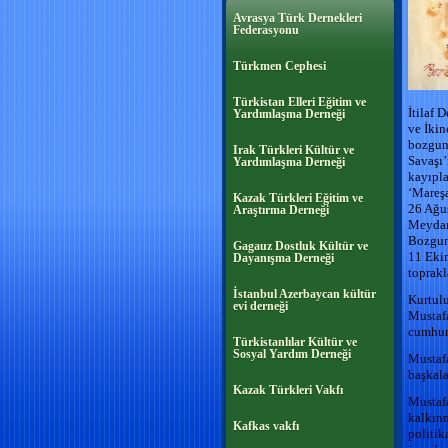
Avrasya Türk Dernekleri
Federasyonu
Türkmen Cephesi
Türkistan Elleri Eğitim ve
İtilaf 
Yardımlaşma Derneği
ve İkin
bozgun
Irak Türkleri Kültür ve
Savaşı’
Yardımlaşma Derneği
kayıpla
‘Mareşa
Kazak Türkleri Eğitim ve
26 Ağus
Araştırma Derneği
Meydan
Bozguna
Gagauz Dostluk Kültür ve
11 Ekim
Dayanışma Derneği
toprakl
İstanbul Azerbaycan kültür
Kurtul
evi derneği
Mustaf
cumhurb
Türkistanlılar Kültür ve
Sosyal Yardım Derneği
Mustafa
başkala
Kazak Türkleri Vakfı
Mustaf
kalkınm
Kafkas vakfı
politik