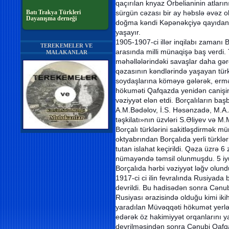
qaçırılan knyaz Orbelianinin atları
Batı Trakya Türkleri
sürgün cəzası bir ay həbslə əvəz 
Dayanışma derneği
doğma kəndi Kəpənəkçiyə qayıdan 
yaşayır.
1905-1907-ci illər inqilabı zamanı B
TEREKEMELER VE
arasında milli münaqişə baş verdi. 
MALAKANLAR
məhəllələrindəki savaşlar daha gərgi
qəzasının kəndlərində yaşayan türk
soydaşlarına köməyə gələrək, erməni
hökuməti Qafqazda yenidən canişinl
vəziyyət elən etdi. Borçalıların baş
A.M.Bədəlov, İ.S. Həsənzadə, M.A
təşkilatı»nın üzvləri S.Əliyev və M
Borçalı türklərini sakitləşdirmək m
oktyabrından Borçalıda yerli türkləri
tutan islahat keçirildi. Qəza üzrə 6
nümayəndə təmsil olunmuşdu. 5 iyu
Borçalıda hərbi vəziyyət ləğv olund
1917-ci ci ilin fevralında Rusiyada
devrildi. Bu hadisədən sonra Cənu
Rusiyası ərazisində olduğu kimi iki
yaradılan Müvəqqəti hökumət yerlər
edərək öz hakimiyyət orqanlarını 
devrilməsindən sonra Cənubi Qafqaz