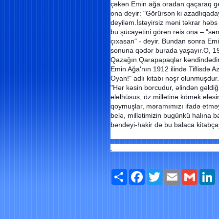
çəkən Emin ağa oradan qaçaraq ge
ona deyir: "Görürsən ki azadlıqad
deyiləm.İstəyirsiz məni təkrar həbs
bu şücayətini görən rəis ona – "səni
çıxasan" - deyir. Bundan sonra Em
sonuna qədər burada yaşayır.O, 193
Qazağın Qarapapaqlar kəndindədir
Emin Ağa'nın 1912 ilində Tiflisdə 
Oyan!" adlı kitabı nəşr olunmuşdur
"Hər kəsin borcudur, əlindən gəldiğ
ələlhüsus, öz millətinə kömək eləsi
qoymuşlar, məramımızı ifadə etməy
belə, millətimizin bugünkü halına ba
bəndeyi-hakir də bu balaca kitabça
Paylaş
Facebook
Twitter
Email
Gmail
L