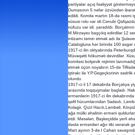
partiyalar açıq fəaliyyət göstərməy
Dumasının 5 nəfər üzvündən ibarət
edildi. Komitə martın 18-də rəsmi 
xüsusi rolu var idi.Cənubi Qafqazd
nüfuzu var idi. yaradıldı. Borçalın
M.Mirzəyev başçılıq edirdilər.12 se
intizamı təmin etmək adı ilə Şulav
Calalogluna hər birində 100 əsgər o
1917-ci ilin oktyabrında Peterburqda
Müvəqətti hökuməti devirdilər. Xü
komitəsi bolşevik rejimini tanımadı
etmək üçün noyabrın 15-də Tiflisdə
iştirakı ilə Y.P.Gegeçkorinin sədrli
olundu.
1917-ci il 17 dekabrda Borçalıya y
arasında toqquşmalar başladı. Hak
ermənilərin 1917-ci ilin dekabrında 
qəfil hücumlarından Sadaxlı, Ləmb
Kolagir, Qızıl Hacılı,Ləmbəli, Körpü
ağa mülki əhalinin erməni quldurla
etdi. Məsələn, Başkeçiddə yerli əhali
dəstə erməniləri ağır itki verərək g
Mart ayının 3-də I Cahan savaşında