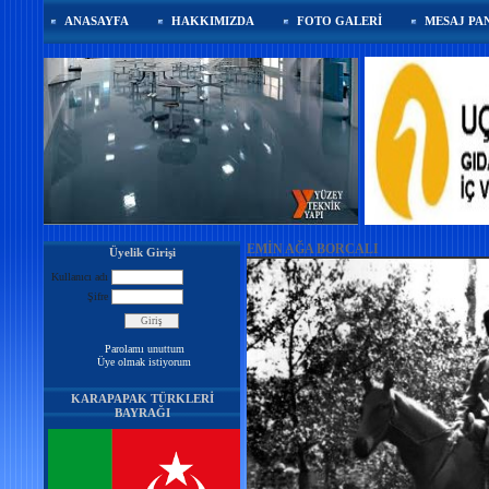
ANASAYFA
HAKKIMIZDA
FOTO GALERİ
MESAJ PA
EMİN AĞA BORCALI
Üyelik Girişi
Kullanıcı adı
Şifre
Parolamı unuttum
Üye olmak istiyorum
KARAPAPAK TÜRKLERİ
BAYRAĞI