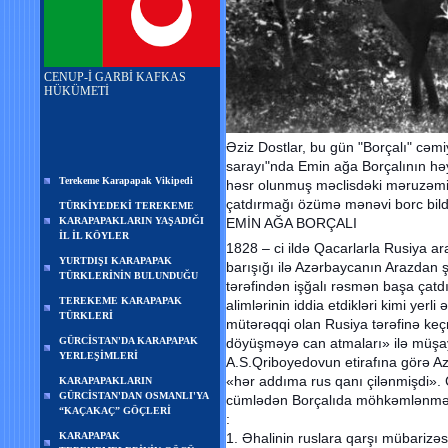
CENUP-İ GARBİ KAFKAS
HÜKÜMETİ
Əziz Dostlar, bu gün "Borçalı" cəmi
sarayı"nda Emin ağa Borçalının həya
Terekeme Karapapak Vikipedi
həsr olunmuş məclisdəki məruzəmin 
çatdırmağı özümə mənəvi borc bild
TÜRKİYEDEKİ TEREKEME
KARAPAPAKLARIN YAŞADIĞI
EMİN AĞA BORÇALI
İL İL KÖYLER
1828 – ci ildə Qacarlarla Rusiya 
YURTDIŞI KARAPAPAK
barışığı ilə Azərbaycanın Arazdan 
TÜRKLERİNİN BULUNDUĞU
tərəfindən işğalı rəsmən başa çatd
TEREKEME KARAPAPAK
alimlərinin iddia еtdikləri kimi yеrl
TÜRKLERİ
mütərəqqi оlan Rusiya tərəfinə kеçm
GÜRCİSTAN'DA KARAPAPAK
döyüşməyə can atmaları» ilə müşay
YERLEŞİMLERİ
A.S.Qribоyеdоvun еtirafına görə Az
«hər addıma rus qanı çilənmişdi».
KARAPAPAKLARIN
GÜRCİSTAN'DAN OSMANLI'YA
cümlədən Bоrçalıda möhkəmlənmək ü
“KAÇAKAÇ” GÖÇLERİ
:
KARAPAPAK
1. Əhalinin ruslara qarşı mübarizəsi