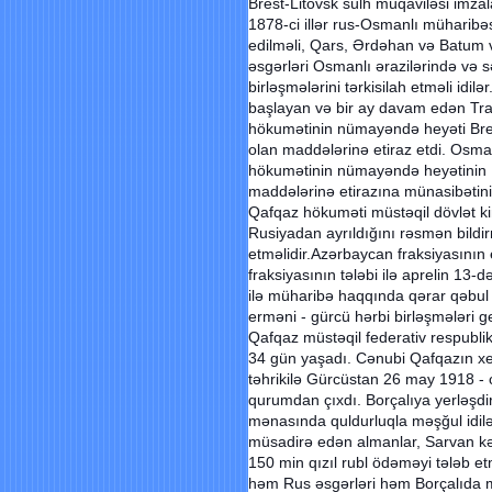
Brest-Litovsk sülh müqaviləsi imzal
1878-ci illər rus-Osmanlı müharibə
edilməli, Qars, Ərdəhan və Batum v
əsgərləri Osmanlı ərazilərində və 
birləşmələrini tərkisilah etməli idilə
başlayan və bir ay davam edən T
hökumətinin nümayəndə heyəti Bres
olan maddələrinə etiraz etdi. Osm
hökumətinin nümayəndə heyətinin B
maddələrinə etirazına münasibətini 
Qafqaz hökuməti müstəqil dövlət ki
Rusiyadan ayrıldığını rəsmən bildirmə
etməlidir.Azərbaycan fraksiyasını
fraksiyasının tələbi ilə aprelin 1
ilə müharibə haqqında qərar qəbu
erməni - gürcü hərbi birləşmələri g
Qafqaz müstəqil federativ respublik
34 gün yaşadı. Cənubi Qafqazın xey
təhrikilə Gürcüstan 26 may 1918 - c
qurumdan çıxdı. Borçalıya yerləşdir
mənasında quldurluqla məşğul idilə
müsadirə edən almanlar, Sarvan kə
150 min qızıl rubl ödəməyi tələb etm
həm Rus əsgərləri həm Borçalıda