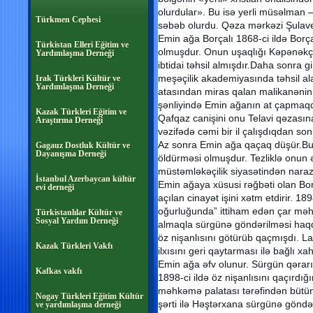
оlurdular». Bu isə yеrli müsəlman – 
Türkmen Cephesi
səbəb оlurdu. Qəza mərkəzi Şulavеr
Emin ağa Borçalı 1868-ci ildə Bor
Türkistan Elleri Eğitim ve
olmuşdur. Onun uşaqlığı Kəpənəkç
Yardımlaşma Derneği
ibtidai təhsil almışdır.Daha sonra 
meşəçilik akademiyasında təhsil a
Irak Türkleri Kültür ve
Yardımlaşma Derneği
atasından miras qalan malikanənin 
şənliyində Emin ağanın at çapmaq
Kazak Türkleri Eğitim ve
Qafqaz canişini onu Telavi qəzasın
Araştırma Derneği
vəzifədə cəmi bir il çalışdıqdan so
Az sonra Emin ağa qaçaq düşür.Bu
Gagauz Dostluk Kültür ve
Dayanışma Derneği
öldürməsi olmuşdur. Tezliklə onun 
müstəmləkəçilik siyasətindən narazı
İstanbul Azerbaycan kültür
Emin ağaya xüsusi rəğbəti olan Bo
evi derneği
açılan cinayət işini xətm etdirir. 1
oğurluğunda” ittiham edən çar məh
Türkistanlılar Kültür ve
Sosyal Yardım Derneği
almaqla sürgünə göndərilməsi haqq
öz nişanlısını götürüb qaçmışdı. L
Kazak Türkleri Vakfı
ilxısını geri qaytarması ilə bağlı x
Emin ağa əfv olunur. Sürgün qərarı 
Kafkas vakfı
1898-ci ildə öz nişanlısını qaçırdığı
məhkəmə palatası tərəfindən bütün
Nogay Türkleri Eğitim Kültür
şərti ilə Həştərxana sürgünə göndə
ve yardımlaşma derneği