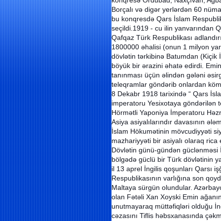
konqresə Ordubad, Naxçıvan, Ağba
Borçalı və digər yerlərdən 60 nüma
bu konqresdə Qars İslam Respublika
seçildi.1919 - cu ilin yanvarından
Qafqaz Türk Respublikası adlandır
1800000 əhalisi (onun 1 milyon yarım
dövlətin tərkibinə Batumdan (Kiçik
böyük bir ərazini əhatə edirdi. Emin
tanınması üçün əlindən gələni əsir
teleqramlar göndərib onlardan kömə
8 Dekabr 1918 tarixində “ Qars İs
imperatoru Yesixotaya göndərilən te
Hörmətli Yaponiya İmperatoru Həzrə
Asiya asiyalılarındır davasının ələmd
İslam Hökumətinin mövcudiyyəti si
mazhariyyəti bir asiyalı olaraq rica e
Dövlətin günü-gündən güclənməsi İn
bölgədə güclü bir Türk dövlətinin 
il 13 aprel İngilis qoşunları Qarsı
Respublikasının varlığına son qoyd
Maltaya sürgün olundular. Azərbay
olan Fətəli Xan Xoyski Emin ağanın
unutmayaraq müttəfiqləri olduğu İn
cəzasını Tiflis həbsxanasında çəkm