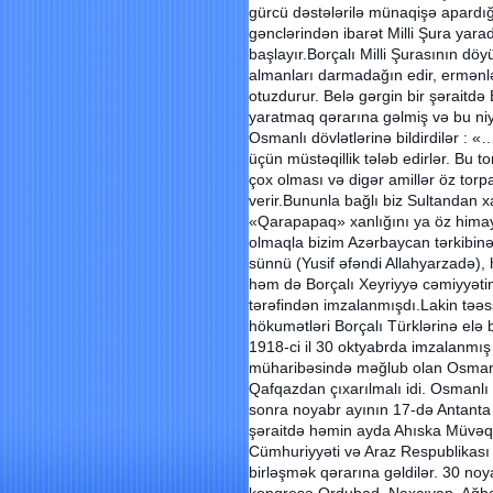
gürcü dəstələrilə münaqişə apardığ
gənclərindən ibarət Milli Şura yar
başlayır.Borçalı Milli Şurasının döy
almanları darmadağın edir, ermənlər
otuzdurur. Belə gərgin bir şəraitdə
yaratmaq qərarına gəlmiş və bu ni
Osmanlı dövlətlərinə bildirdilər : «…
üçün müstəqillik tələb edirlər. Bu to
çox olması və digər amillər öz tor
verir.Bununla bağlı biz Sultandan xah
«Qarapapaq» xanlığını ya öz himayəs
olmaqla bizim Azərbaycan tərkibin
sünnü (Yusif əfəndi Allahyarzadə),
həm də Borçalı Xeyriyyə cəmiyyətin
tərəfindən imzalanmışdı.Lakin təə
hökumətləri Borçalı Türklərinə elə b
1918-ci il 30 oktyabrda imzalanmı
müharibəsində məğlub olan Osmanlı
Qafqazdan çıxarılmalı idi. Osmanlı
sonra noyabr ayının 17-də Antanta 
şəraitdə həmin ayda Ahıska Müvəqə
Cümhuriyyəti və Araz Respublikası
birləşmək qərarına gəldilər. 30 noy